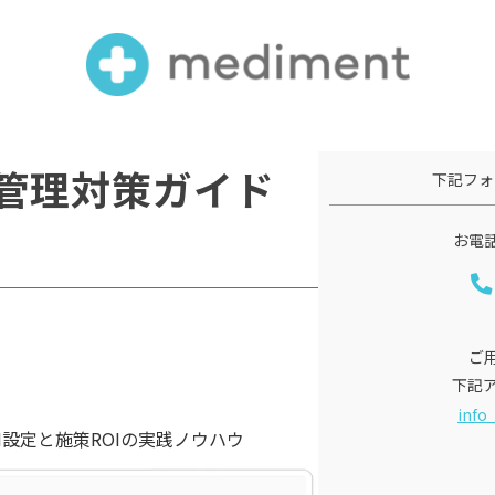
管理対策ガイド
下記フォ
お電
ご
下記
info
I設定と施策ROIの実践ノウハウ