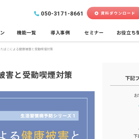
050-3171-8661
資料ダウンロード
ラン
機能一覧
導入事例
セミナー
お役立ち
たばこによる健康被害と受動喫煙対策
被害と受動喫煙対策
下記
お
下