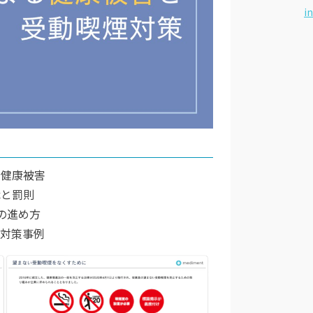
i
な健康被害
律と罰則
の進め方
な対策事例