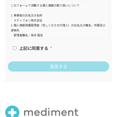
このフォームで頂戴する個人情報の取り扱いについて
1. 事業者の氏名又は名称
メディフォン株式会社
2. 個人情報保護管理者（若しくはその代理人）の氏名又は職名、所属及び
連絡先
管理者職名：坂本 隆宣
所属部署：コーポレート本部
連絡先：メールアドレス:cs@mediphone.jp
上記に同意する
TEL:03-6426-5451
3. 個人情報の利用目的
・サービスのお申し込み受付と、当該サービスの実施、運営（本人への
連絡を含む）のため
・本サービスに関連した、各種情報のご案内のため
4. 個人情報取扱いの委託
当社は事業運営上、前項利用目的の範囲に限って個人情報を外部に委託
することがあります。この場合、個人情報保護水準の高い委託先を選定
し、個人 情報の適正管理・機密保持についての契約を交わし、適切な管
理を実施させます。
5. 個人情報の開示等の請求
ご本人様は、当社に対してご自身の個人情報の開示等（利用目的の通
知、開示、内容の訂正・追加・削除、利用の停止または消去、第三者への
提供の停止）に関して、下記の当社問合わせ窓口に申し出ることができま