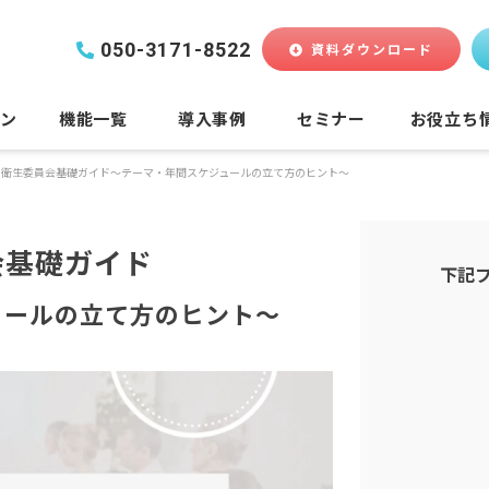
050-3171-8522
資料ダウンロード
ラン
機能一覧
導入事例
セミナー
お役立ち
衛生委員会基礎ガイド～テーマ・年間スケジュールの立て方のヒント～
会基礎ガイド
下記
ュールの立て方のヒント～